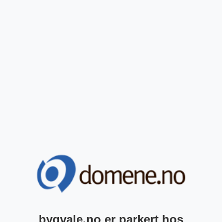
byqvale.no er parkert hos